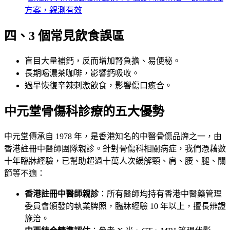
方案，親測有效
四、3 個常見飲食誤區
盲目大量補鈣，反而增加腎負擔、易便秘。
長期喝濃茶咖啡，影響鈣吸收。
過早恢復辛辣刺激飲食，影響傷口癒合。
中元堂骨傷科診療的五大優勢
中元堂傳承自 1978 年，是香港知名的中醫骨傷品牌之一，由
香港註冊中醫師團隊親診。針對骨傷科相關病症，我們憑藉數
十年臨牀經驗，已幫助超過十萬人次緩解頸、肩、腰、腿、關
節等不適：
香港註冊中醫師親診
：所有醫師均持有香港中醫藥管理
委員會頒發的執業牌照，臨牀經驗 10 年以上，擅長辨證
施治。