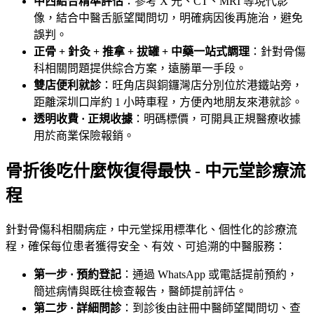
中西結合精準評估
：參考 X 光、CT、MRI 等現代影
像，結合中醫舌脈望聞問切，明確病因後再施治，避免
誤判。
正骨 + 針灸 + 推拿 + 拔罐 + 中藥一站式調理
：針對骨傷
科相關問題提供綜合方案，遠勝單一手段。
雙店便利就診
：旺角店與銅鑼灣店分別位於港鐵站旁，
距離深圳口岸約 1 小時車程，方便內地朋友來港就診。
透明收費 · 正規收據
：明碼標價，可開具正規醫療收據
用於商業保險報銷。
骨折後吃什麼恢復得最快 - 中元堂診療流
程
針對骨傷科相關病症，中元堂採用標準化、個性化的診療流
程，確保每位患者獲得安全、有效、可追溯的中醫服務：
第一步 · 預約登記
：通過 WhatsApp 或電話提前預約，
簡述病情與既往檢查報告，醫師提前評估。
第二步 · 詳細問診
：到診後由註冊中醫師望聞問切、查