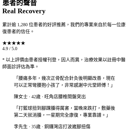
患者的聲音
Real Recovery
累計逾 1,280 位患者的好評推薦，我們的專業來自於每一位康
復患者的信任。
★
★
★
★
★
4.9 / 5.0
* 以上評價由患者授權刊登，因人而異，治療效果以註冊中醫
師面診評估為準。
「
腰痛多年，幾次正骨配合針灸後明顯改善，現在
可以正常彎腰抱小孩了，非常感謝中元堂師傅！
」
陳女士
·
42歲
·
旺角店
腰椎間盤突出
「
打籃球扭到腳踝腫得厲害，當晚來跌打，敷藥後
第二天就消腫，一星期完全康復，專業靠譜。
」
李先生
·
35歲
·
銅鑼灣店
打波崴腳扭傷