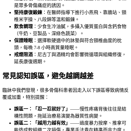
是眾多骨傷痛症的誘因。
堅持康復鍛鍊
：在醫師指導下進行小燕飛、靠牆站、頸
椎米字操、八段錦等温和鍛鍊。
飲食調理
：少食生冷油膩，多攝入優質蛋白與含鈣食物
（牛奶、豆製品、深綠色蔬菜）。
保證睡眠
：選擇軟硬適中的牀墊與符合頸椎曲度的枕
頭，每晚 7-8 小時高質量睡眠。
戒煙限酒
：尼古丁與酒精均會影響微循環與組織修復，
延長康復週期。
常見認知誤區，避免越調越差
臨牀中我們發現，很多骨傷科患者因走入以下誤區導致病情反
覆或加重，特別提醒：
誤區一：「忍一忍就好了」
——慢性疼痛背後往往是結
構性問題，拖延治療易演變為器質性病變。
誤區二：「越用力越有效」
——過度暴力按摩、推拿可
能造成軟組織二次損傷，專業手法貴在精準而非力度。