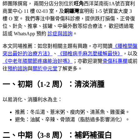
師團隊撰寫， 兩間分店分別位於
旺角
西洋菜南街1A號百寶利
商業中心 11 樓 02-03 室，及
銅鑼灣
富明街 1-5 號寶富大廈 3
樓 O 室。 我們專注中醫骨傷科診療，提供跌打損傷、正骨復
位、針灸、推拿、拔罐、中藥外敷等綜合療法， 歡迎透過電
話或 WhatsApp 預約
診症與諮詢
。
本文同場推薦：
如您對相關主題有興趣，亦可閱讀
《
腰椎間盤
突出最好的治療方法
》
、
《
頸椎病手麻怎麼緩解最快
》
，以及
《
中老年膝關節疼痛能治好嗎
》
；亦歡迎瀏覽
骨傷科
專欄
或前
往
預約諮詢
與
關於中元堂
了解更多。
一、初期（1-2 周）：清淡消腫
以易消化、消腫利水為主：
推薦：冬瓜湯、薏米粥、瘦肉粥、清蒸魚、雞蛋羹。
避免：油膩、辛辣、骨頭湯（脂肪過多影響消化）。
二、中期（3-8 周）：補鈣補蛋白