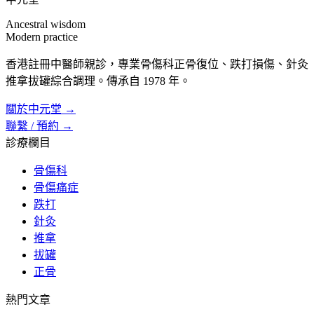
Ancestral wisdom
Modern practice
香港註冊中醫師親診，專業骨傷科正骨復位、跌打損傷、針灸
推拿拔罐綜合調理。傳承自 1978 年。
關於中元堂 →
聯繫 / 預約 →
診療欄目
骨傷科
骨傷痛症
跌打
針灸
推拿
拔罐
正骨
熱門文章