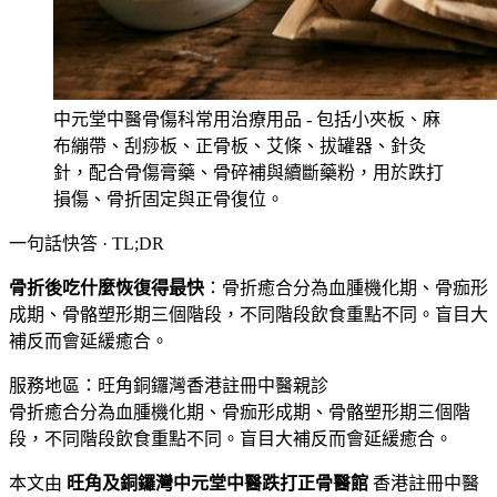
中元堂中醫骨傷科常用治療用品 - 包括小夾板、麻
布繃帶、刮痧板、正骨板、艾條、拔罐器、針灸
針，配合骨傷膏藥、骨碎補與續斷藥粉，用於跌打
損傷、骨折固定與正骨復位。
一句話快答 · TL;DR
骨折後吃什麼恢復得最快
：
骨折癒合分為血腫機化期、骨痂形
成期、骨骼塑形期三個階段，不同階段飲食重點不同。盲目大
補反而會延緩癒合。
服務地區：旺角
銅鑼灣
香港註冊中醫親診
骨折癒合分為血腫機化期、骨痂形成期、骨骼塑形期三個階
段，不同階段飲食重點不同。盲目大補反而會延緩癒合。
本文由
旺角及銅鑼灣中元堂中醫跌打正骨醫館
香港註冊中醫