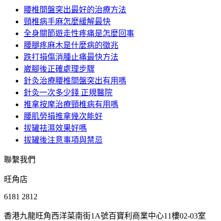
腰椎間盤突出最好的治療方法
頸椎病手麻怎麼緩解最快
全身關節遊走性疼痛是怎麼回事
腰腿疼麻木是什麼病的徵兆
跌打損傷消腫止痛最快方法
崴腳後正確處理步驟
針灸治療腰椎間盤突出有用嗎
針灸一次多少錢 正規醫院
推拿按摩治療頸椎病有用嗎
腰肌勞損推拿幾次能好
拔罐祛濕效果好嗎
拔罐後注意事項與禁忌
聯繫我們
旺角店
6181 2812
香港九龍旺角西洋菜南街1A號百寶利商業中心11樓02-03室