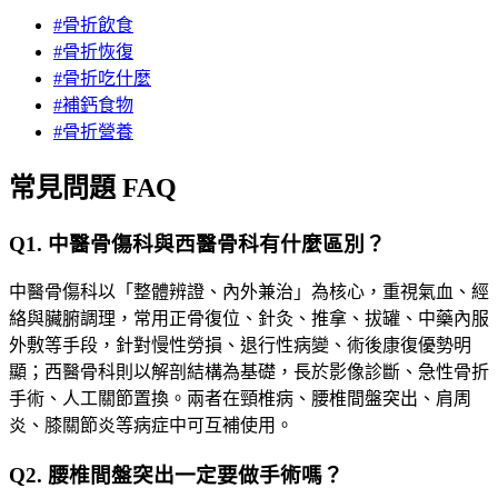
#
骨折飲食
#
骨折恢復
#
骨折吃什麼
#
補鈣食物
#
骨折營養
常見問題 FAQ
Q
1
.
中醫骨傷科與西醫骨科有什麼區別？
中醫骨傷科以「整體辨證、內外兼治」為核心，重視氣血、經
絡與臟腑調理，常用正骨復位、針灸、推拿、拔罐、中藥內服
外敷等手段，針對慢性勞損、退行性病變、術後康復優勢明
顯；西醫骨科則以解剖結構為基礎，長於影像診斷、急性骨折
手術、人工關節置換。兩者在頸椎病、腰椎間盤突出、肩周
炎、膝關節炎等病症中可互補使用。
Q
2
.
腰椎間盤突出一定要做手術嗎？