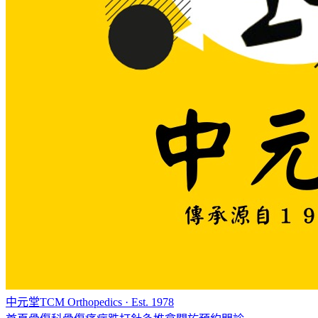
中元堂
TCM Orthopedics · Est. 1978