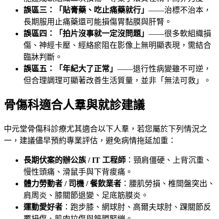
誤區三：「貼膏藥、吃止痛藥就行」
——治標不治本，
長期服用止痛藥還可能損傷胃黏膜與肝腎。
誤區四：「拍片沒事就一定沒問題」
——很多軟組織損
傷、神經卡壓、經絡瘀阻在影像上無明顯表現，需結合
臨牀判斷。
誤區五：「年紀大了正常」
——退行性病變雖不可逆，
但合理調理可顯著改善生活質量，並非「無法可救」。
骨傷科適合人羣與就診建議
中元堂骨傷科診療尤其適合以下人羣，若您屬於下列情況之
一，建議儘早預約專業評估，避免病情拖延加重：
長期伏案的辦公族 / IT 工程師
：頸肩僵硬、上背沉重、
慢性頭痛、滑鼠手與下背痠痛。
體力勞動者 / 司機 / 餐飲業者
：腰肌勞損、椎間盤突出、
肩周炎、膝關節退變、足底筋膜炎。
運動愛好者
：跑步膝、網球肘、高爾夫球肘、踝關節反
覆扭傷、肌肉拉傷與筋膜緊繃。