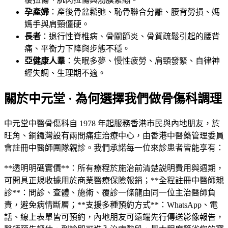
孕產婦
：產後骨盆鬆弛、恥骨聯合分離、腰背勞損、媽
媽手與肩頸僵硬。
長者
：退行性脊椎病、骨關節炎、骨質疏鬆引起的腰背
痛、平衡力下降與步態不穩。
亞健康人羣
：失眠多夢、慢性疲勞、肩頸發緊、自律神
經失調、生理期不適。
關於中元堂 · 為何選擇我們做骨傷科調理
中元堂中醫骨傷科自 1978 年起服務香港市民與內地朋友，於
旺角、銅鑼灣設有兩間痛症治療中心，由香港中醫藥管理委員
會註冊中醫師團隊親診。我們承諾每一位來診患者皆能享有：
**透明明碼實價**：所有療程於施治前清楚説明費用與週期，
可開具正規收據用於商業醫療保險報銷；**全程註冊中醫師親
診**：問診、查體、施術、覆診一條龍由同一位主治醫師負
責，避免病情斷層；**支援多種預約方式**：WhatsApp、電
話、線上表單皆可預約，內地朋友可遠端先行傳送影像報告，