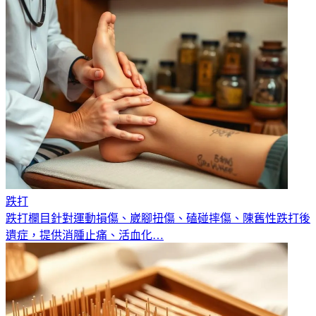
跌打
跌打欄目針對運動損傷、崴腳扭傷、磕碰摔傷、陳舊性跌打後
遺症，提供消腫止痛、活血化
…