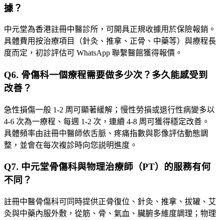
據？
中元堂為香港註冊中醫診所，可開具正規收據用於保險報銷。
具體費用按治療項目（針灸、推拿、正骨、中藥等）與療程長
度而定，初診評估可 WhatsApp 聯繫醫館獲得報價。
Q
6
.
骨傷科一個療程需要做多少次？多久能感受到
改善？
急性損傷一般 1-2 周可顯著緩解；慢性勞損或退行性病變多以
4-6 次為一療程、每週 1-2 次，連續 4-8 周可獲得穩定改善。
具體頻率由註冊中醫師依舌脈、疼痛指數與影像評估動態調
整，並會在每次複診時向您説明進度。
Q
7
.
中元堂骨傷科與物理治療師（PT）的服務有何
不同？
註冊中醫骨傷科可同時提供正骨復位、針灸、推拿、拔罐、艾
灸與中藥內服外敷，從筋、骨、氣血、臟腑多維度調理；物理