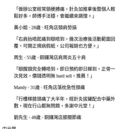
「
做辦公室經常頸梗膊痛，針灸加推拿後整個人輕
鬆好多，師傅手法穩，會繼續來調理。
」
黃小姐
·
28歲
·
旺角店
頸肩勞損
「
右肩抬唔起痛到瞓唔到，幾次治療後活動範圍回
覆，可開正規病假紙，公司報銷也方便。
」
周生
·
55歲
·
銅鑼灣店
肩周炎五十肩
「
瞓醒頸完全轉唔到，即日預約即日睇到，正骨一
次見效，價錢透明無 hard sell，推薦！
」
Mandy
·
31歲
·
旺角店
落枕急性頸痛
「
行樓梯膝頭痛了大半年，經針灸拔罐配合中藥外
敷，現在行山都無問題，多謝中元堂！
」
劉先生
·
48歲
·
銅鑼灣店
膝關節痛
中元堂