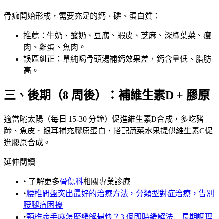
骨痂開始形成，需要充足的鈣、磷、蛋白質：
推薦：牛奶、酸奶、豆腐、蝦皮、芝麻、深綠葉菜、瘦
肉、雞蛋、魚肉。
誤區糾正：單純喝骨頭湯補鈣效果差，鈣含量低、脂肪
高。
三、後期（8 周後）：補維生素D + 膠原
適當曬太陽（每日 15-30 分鐘）促進維生素D合成，多吃豬
蹄、魚皮、銀耳補充膠原蛋白，搭配蔬菜水果提供維生素C促
進膠原合成。
延伸閱讀
‣ 了解更多
骨傷科
相關專業診療
‣
腰椎間盤突出最好的治療方法，分類型對症治療，告別
腰腿痛困擾
‣
頸椎病手麻怎麼緩解最快？3 個即時緩解法 + 長期調理