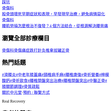
踩坑
骨傷科
股骨頭壞死早期症狀和表現，早發現早治療，避免病情惡化
骨傷科
腰肌勞損怎麼根治不復發？4 個方法結合，從根源解決腰背痛
瀏覽全部診療欄目
骨傷科
骨傷痛症
跌打
針灸
推拿
拔罐
正骨
熱門話題
#
滑膜炎
#
中老年膝蓋痛
#
頸椎病手麻
#
腰椎康復
#
骨折營養
#
檸檬
酸鈣
#
骨折飲食
#
腰椎間盤突出治療
#
腰椎間盤突出
#
中醫正骨
#
膝關節調理
#
骨質疏鬆
關於中元堂
·
預約 / 聯繫方式
Real Recovery