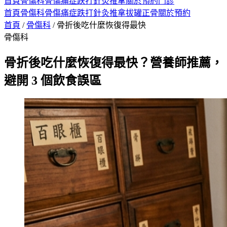
首頁
骨傷科
骨傷痛症
跌打
針灸
推拿
關於
預約門診
首頁
骨傷科
骨傷痛症
跌打
針灸
推拿
拔罐
正骨
關於
預約
首頁
/
骨傷科
/
骨折後吃什麼恢復得最快
骨傷科
骨折後吃什麼恢復得最快？營養師推薦，
避開 3 個飲食誤區