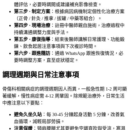
體評估，必要時調閲或建議補充影像檢查。
第三步 · 制定方案
：根據病因病機制定個性化治療方案
（正骨 / 針灸 / 推拿 / 拔罐 / 中藥等組合）。
第四步 · 現場治療
：註冊中醫師親自施術，治療過程中
持續溝通調整力度與手法。
第五步 · 康復指導
：結束後醫師講解日常護理、功能鍛
鍊、飲食起居注意事項與下次複診時間。
第六步 · 跟進隨訪
：通過 WhatsApp 跟進恢復情況，必
要時調整方案，直至症狀穩定。
調理週期與日常注意事項
骨傷科相關病症的調理週期因人而異，一般急性期 1-2 周可顯
著緩解，慢性病症需 4-12 周鞏固。除規範治療外，日常生活
中應注意以下要點：
避免久坐久站
：每 30-45 分鐘起身活動 5 分鐘，改善氣
血循環，減輕局部勞損。
注意保暖
：頸肩腰腿尤其要避免空調直吹與受涼，寒濕