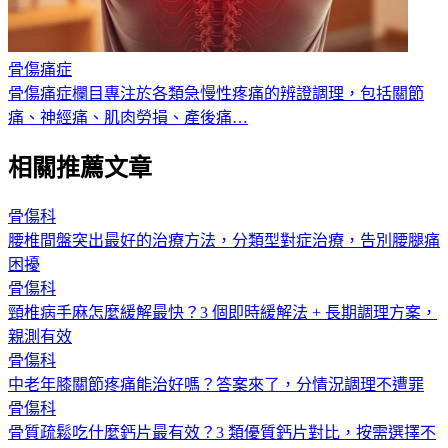
骨傷痛症
骨傷痛症欄目專注於各類急慢性疼痛的辨證調理，包括關節
痛、神經痛、肌肉勞損、產後痛
…
相關推薦文章
骨傷科
腰椎間盤突出最好的治療方法，分類型對症治療，告別腰腿痛
困擾
骨傷科
頸椎病手麻怎麼緩解最快？3 個即時緩解法 + 長期調理方案，
親測有效
骨傷科
中老年膝關節疼痛能治好嗎？答案來了，分情況調理不遭罪
骨傷科
骨質疏鬆吃什麼鈣片最有效？3 類優質鈣片對比，按需選擇不