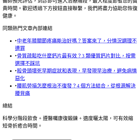
醫師預先評估，到診即可進入治療階段，最大程度節省您的寶
貴時間。歡迎透過下方按鈕直接聯繫，我們將盡力協助您恢復
健康。
同類熱門文章內部連結
‣
中老年膝關節疼痛能治好嗎？答案來了，分情況調理不
遭罪
‣
骨質疏鬆吃什麼鈣片最有效？3 類優質鈣片對比，按需
選擇不踩坑
‣
股骨頭壞死早期症狀和表現，早發現早治療，避免病情
惡化
‣
腰肌勞損怎麼根治不復發？4 個方法結合，從根源解決
腰背痛
總結
科學分階段飲食 + 遵醫囑康復鍛鍊 + 適度曬太陽，可有效縮
短骨折癒合時間。