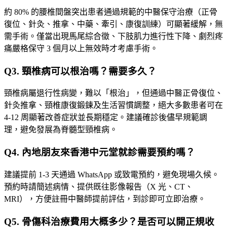
約 80% 的腰椎間盤突出患者通過規範的中醫保守治療（正骨
復位、針灸、推拿、中藥、牽引、康復訓練）可顯著緩解，無
需手術。僅當出現馬尾綜合徵、下肢肌力進行性下降、劇烈疼
痛嚴格保守 3 個月以上無效時才考慮手術。
Q
3
.
頸椎病可以根治嗎？需要多久？
頸椎病屬退行性病變，難以「根治」，但通過中醫正骨復位、
針灸推拿、頸椎康復鍛鍊及生活習慣調整，絕大多數患者可在
4-12 周顯著改善症狀並長期穩定。建議確診後儘早規範調
理，避免發展為脊髓型頸椎病。
Q
4
.
內地朋友來香港中元堂就診需要預約嗎？
建議提前 1-3 天通過 WhatsApp 或致電預約，避免現場久候。
預約時請簡述病情、提供既往影像報告（X 光、CT、
MRI），方便註冊中醫師提前評估，到診即可立即治療。
Q
5
.
骨傷科治療費用大概多少？是否可以開正規收