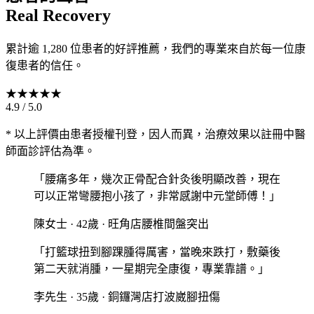
Real Recovery
累計逾 1,280 位患者的好評推薦，我們的專業來自於每一位康
復患者的信任。
★
★
★
★
★
4.9 / 5.0
* 以上評價由患者授權刊登，因人而異，治療效果以註冊中醫
師面診評估為準。
「
腰痛多年，幾次正骨配合針灸後明顯改善，現在
可以正常彎腰抱小孩了，非常感謝中元堂師傅！
」
陳女士
·
42歲
·
旺角店
腰椎間盤突出
「
打籃球扭到腳踝腫得厲害，當晚來跌打，敷藥後
第二天就消腫，一星期完全康復，專業靠譜。
」
李先生
·
35歲
·
銅鑼灣店
打波崴腳扭傷