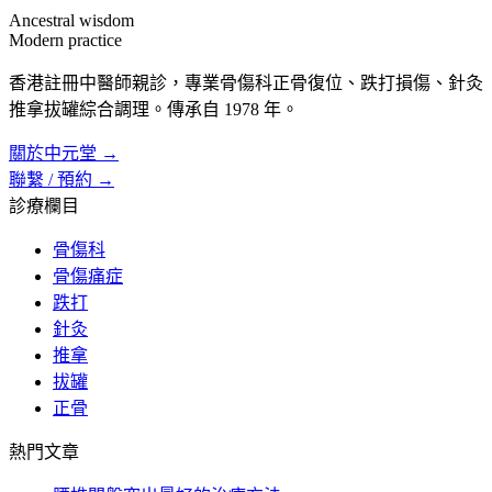
Ancestral wisdom
Modern practice
香港註冊中醫師親診，專業骨傷科正骨復位、跌打損傷、針灸
推拿拔罐綜合調理。傳承自 1978 年。
關於中元堂 →
聯繫 / 預約 →
診療欄目
骨傷科
骨傷痛症
跌打
針灸
推拿
拔罐
正骨
熱門文章