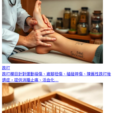
跌打
跌打欄目針對運動損傷、崴腳扭傷、磕碰摔傷、陳舊性跌打後
遺症，提供消腫止痛、活血化
…