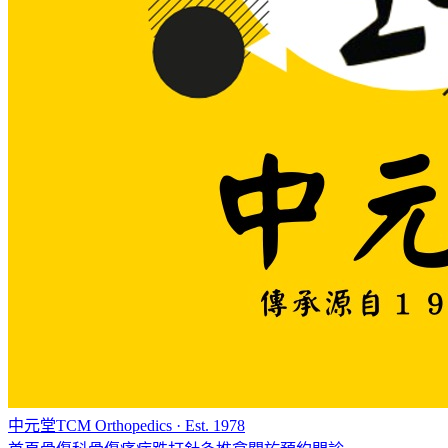
中元堂
TCM Orthopedics · Est. 1978