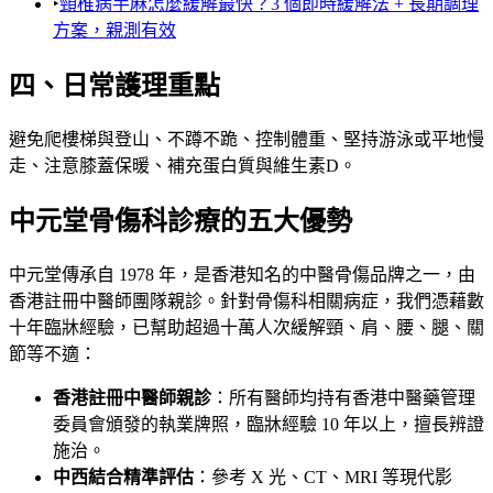
‣
頸椎病手麻怎麼緩解最快？3 個即時緩解法 + 長期調理
方案，親測有效
四、日常護理重點
避免爬樓梯與登山、不蹲不跪、控制體重、堅持游泳或平地慢
走、注意膝蓋保暖、補充蛋白質與維生素D。
中元堂骨傷科診療的五大優勢
中元堂傳承自 1978 年，是香港知名的中醫骨傷品牌之一，由
香港註冊中醫師團隊親診。針對骨傷科相關病症，我們憑藉數
十年臨牀經驗，已幫助超過十萬人次緩解頸、肩、腰、腿、關
節等不適：
香港註冊中醫師親診
：所有醫師均持有香港中醫藥管理
委員會頒發的執業牌照，臨牀經驗 10 年以上，擅長辨證
施治。
中西結合精準評估
：參考 X 光、CT、MRI 等現代影