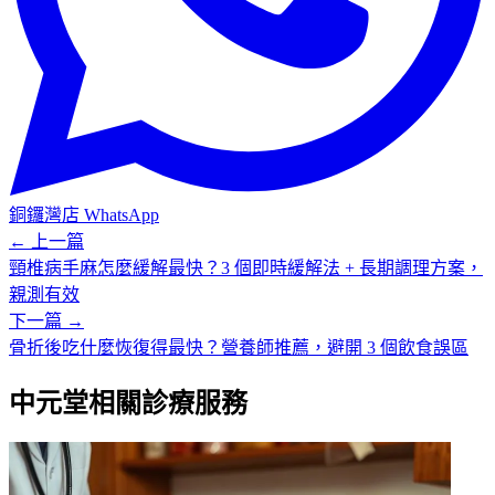
銅鑼灣店
WhatsApp
← 上一篇
頸椎病手麻怎麼緩解最快？3 個即時緩解法 + 長期調理方案，
親測有效
下一篇 →
骨折後吃什麼恢復得最快？營養師推薦，避開 3 個飲食誤區
中元堂相關診療服務