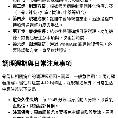
第三步 · 制定方案
：根據病因病機制定個性化治療方案
（正骨 / 針灸 / 推拿 / 拔罐 / 中藥等組合）。
第四步 · 現場治療
：註冊中醫師親自施術，治療過程中
持續溝通調整力度與手法。
第五步 · 康復指導
：結束後醫師講解日常護理、功能鍛
鍊、飲食起居注意事項與下次複診時間。
第六步 · 跟進隨訪
：通過 WhatsApp 跟進恢復情況，必
要時調整方案，直至症狀穩定。
調理週期與日常注意事項
骨傷科相關病症的調理週期因人而異，一般急性期 1-2 周可顯
著緩解，慢性病症需 4-12 周鞏固。除規範治療外，日常生活
中應注意以下要點：
避免久坐久站
：每 30-45 分鐘起身活動 5 分鐘，改善氣
血循環，減輕局部勞損。
注意保暖
：頸肩腰腿尤其要避免空調直吹與受涼，寒濕