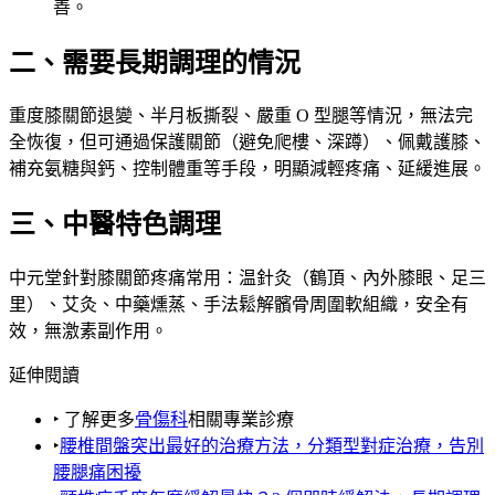
善。
二、需要長期調理的情況
重度膝關節退變、半月板撕裂、嚴重 O 型腿等情況，無法完
全恢復，但可通過保護關節（避免爬樓、深蹲）、佩戴護膝、
補充氨糖與鈣、控制體重等手段，明顯減輕疼痛、延緩進展。
三、中醫特色調理
中元堂針對膝關節疼痛常用：温針灸（鶴頂、內外膝眼、足三
里）、艾灸、中藥燻蒸、手法鬆解髕骨周圍軟組織，安全有
效，無激素副作用。
延伸閱讀
‣ 了解更多
骨傷科
相關專業診療
‣
腰椎間盤突出最好的治療方法，分類型對症治療，告別
腰腿痛困擾