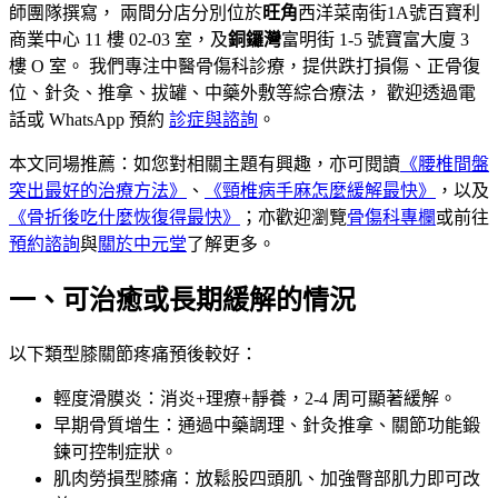
師團隊撰寫， 兩間分店分別位於
旺角
西洋菜南街1A號百寶利
商業中心 11 樓 02-03 室，及
銅鑼灣
富明街 1-5 號寶富大廈 3
樓 O 室。 我們專注中醫骨傷科診療，提供跌打損傷、正骨復
位、針灸、推拿、拔罐、中藥外敷等綜合療法， 歡迎透過電
話或 WhatsApp 預約
診症與諮詢
。
本文同場推薦：
如您對相關主題有興趣，亦可閱讀
《
腰椎間盤
突出最好的治療方法
》
、
《
頸椎病手麻怎麼緩解最快
》
，以及
《
骨折後吃什麼恢復得最快
》
；亦歡迎瀏覽
骨傷科
專欄
或前往
預約諮詢
與
關於中元堂
了解更多。
一、可治癒或長期緩解的情況
以下類型膝關節疼痛預後較好：
輕度滑膜炎：消炎+理療+靜養，2-4 周可顯著緩解。
早期骨質增生：通過中藥調理、針灸推拿、關節功能鍛
鍊可控制症狀。
肌肉勞損型膝痛：放鬆股四頭肌、加強臀部肌力即可改