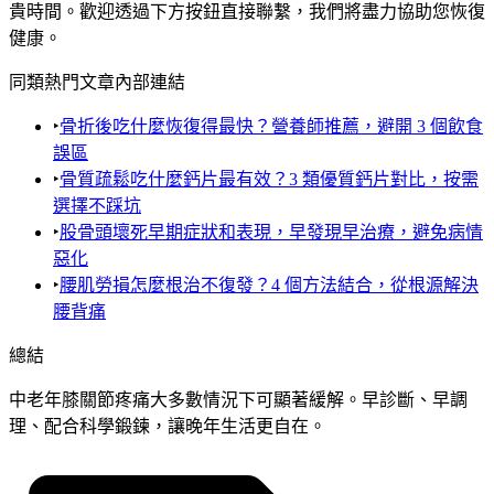
貴時間。歡迎透過下方按鈕直接聯繫，我們將盡力協助您恢復
健康。
同類熱門文章內部連結
‣
骨折後吃什麼恢復得最快？營養師推薦，避開 3 個飲食
誤區
‣
骨質疏鬆吃什麼鈣片最有效？3 類優質鈣片對比，按需
選擇不踩坑
‣
股骨頭壞死早期症狀和表現，早發現早治療，避免病情
惡化
‣
腰肌勞損怎麼根治不復發？4 個方法結合，從根源解決
腰背痛
總結
中老年膝關節疼痛大多數情況下可顯著緩解。早診斷、早調
理、配合科學鍛鍊，讓晚年生活更自在。