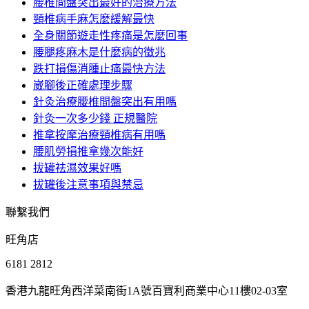
腰椎間盤突出最好的治療方法
頸椎病手麻怎麼緩解最快
全身關節遊走性疼痛是怎麼回事
腰腿疼麻木是什麼病的徵兆
跌打損傷消腫止痛最快方法
崴腳後正確處理步驟
針灸治療腰椎間盤突出有用嗎
針灸一次多少錢 正規醫院
推拿按摩治療頸椎病有用嗎
腰肌勞損推拿幾次能好
拔罐祛濕效果好嗎
拔罐後注意事項與禁忌
聯繫我們
旺角店
6181 2812
香港九龍旺角西洋菜南街1A號百寶利商業中心11樓02-03室