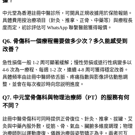
據？
中元堂為香港註冊中醫診所，可開具正規收據用於保險報銷。
具體費用按治療項目（針灸、推拿、正骨、中藥等）與療程長
度而定，初診評估可 WhatsApp 聯繫醫館獲得報價。
Q
6
.
骨傷科一個療程需要做多少次？多久能感受到
改善？
急性損傷一般 1-2 周可顯著緩解；慢性勞損或退行性病變多以
4-6 次為一療程、每週 1-2 次，連續 4-8 周可獲得穩定改善。
具體頻率由註冊中醫師依舌脈、疼痛指數與影像評估動態調
整，並會在每次複診時向您説明進度。
Q
7
.
中元堂骨傷科與物理治療師（PT）的服務有何
不同？
註冊中醫骨傷科可同時提供正骨復位、針灸、推拿、拔罐、艾
灸與中藥內服外敷，從筋、骨、氣血、臟腑多維度調理；物理
治療師則以運動康復、儀器治療與姿勢矯正為主。兩者可互