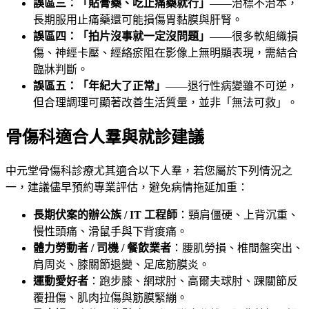
誤區三：「貼膏藥、吃止痛藥就行」
——治標不治本，
長期服用止痛藥還可能損傷胃黏膜與肝腎。
誤區四：「拍片沒事就一定沒問題」
——很多軟組織損
傷、神經卡壓、經絡瘀阻在影像上無明顯表現，需結合
臨牀判斷。
誤區五：「年紀大了正常」
——退行性病變雖不可逆，
但合理調理可顯著改善生活質量，並非「無法可救」。
骨傷科適合人羣與就診建議
中元堂骨傷科診療尤其適合以下人羣，若您屬於下列情況之
一，建議儘早預約專業評估，避免病情拖延加重：
長期伏案的辦公族 / IT 工程師
：頸肩僵硬、上背沉重、
慢性頭痛、滑鼠手與下背痠痛。
體力勞動者 / 司機 / 餐飲業者
：腰肌勞損、椎間盤突出、
肩周炎、膝關節退變、足底筋膜炎。
運動愛好者
：跑步膝、網球肘、高爾夫球肘、踝關節反
覆扭傷、肌肉拉傷與筋膜緊繃。