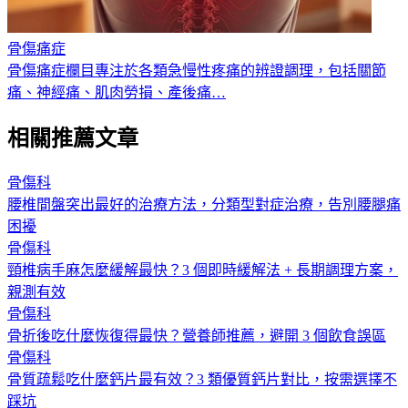
骨傷痛症
骨傷痛症欄目專注於各類急慢性疼痛的辨證調理，包括關節
痛、神經痛、肌肉勞損、產後痛
…
相關推薦文章
骨傷科
腰椎間盤突出最好的治療方法，分類型對症治療，告別腰腿痛
困擾
骨傷科
頸椎病手麻怎麼緩解最快？3 個即時緩解法 + 長期調理方案，
親測有效
骨傷科
骨折後吃什麼恢復得最快？營養師推薦，避開 3 個飲食誤區
骨傷科
骨質疏鬆吃什麼鈣片最有效？3 類優質鈣片對比，按需選擇不
踩坑