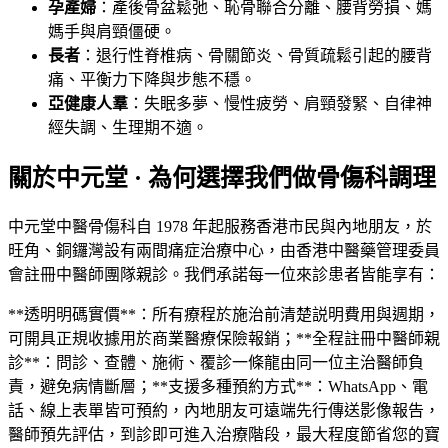
孕產婦
：產後骨盆鬆弛、恥骨聯合分離、腰背勞損、媽
媽手與肩頸僵硬。
長者
：退行性脊椎病、骨關節炎、骨質疏鬆引起的腰背
痛、平衡力下降與步態不穩。
亞健康人羣
：失眠多夢、慢性疲勞、肩頸發緊、自律神
經失調、生理期不適。
關於中元堂 · 為何選擇我們做骨傷科調理
中元堂中醫骨傷科自 1978 年起服務香港市民與內地朋友，於
旺角、銅鑼灣設有兩間痛症治療中心，由香港中醫藥管理委員
會註冊中醫師團隊親診。我們承諾每一位來診患者皆能享有：
**透明明碼實價**：所有療程於施治前清楚説明費用與週期，
可開具正規收據用於商業醫療保險報銷；**全程註冊中醫師親
診**：問診、查體、施術、覆診一條龍由同一位主治醫師負
責，避免病情斷層；**支援多種預約方式**：WhatsApp、電
話、線上表單皆可預約，內地朋友可遠端先行傳送影像報告，
醫師預先評估，到診即可進入治療階段，最大程度節省您的寶