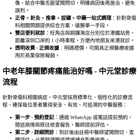
像，結合中醫舌脈望聞問切，明確病因後再施治，避免
誤判。
正骨 + 針灸 + 推拿 + 拔罐 + 中藥一站式調理
：針對骨傷
科相關問題提供綜合方案，遠勝單一手段。
雙店便利就診
：旺角店與銅鑼灣店分別位於港鐵站旁，
距離深圳口岸約 1 小時車程，方便內地朋友來港就診。
透明收費 · 正規收據
：明碼標價，可開具正規醫療收據
用於商業保險報銷。
中老年膝關節疼痛能治好嗎 - 中元堂診療
流程
針對骨傷科相關病症，中元堂採用標準化、個性化的診療流
程，確保每位患者獲得安全、有效、可追溯的中醫服務：
第一步 · 預約登記
：通過 WhatsApp 或電話提前預約，
簡述病情與既往檢查報告，醫師提前評估。
第二步 · 詳細問診
：到診後由註冊中醫師望聞問切、查
體評估，必要時調閲或建議補充影像檢查。