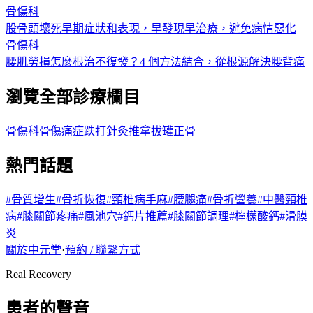
骨傷科
股骨頭壞死早期症狀和表現，早發現早治療，避免病情惡化
骨傷科
腰肌勞損怎麼根治不復發？4 個方法結合，從根源解決腰背痛
瀏覽全部診療欄目
骨傷科
骨傷痛症
跌打
針灸
推拿
拔罐
正骨
熱門話題
#
骨質增生
#
骨折恢復
#
頸椎病手麻
#
腰腿痛
#
骨折營養
#
中醫頸椎
病
#
膝關節疼痛
#
風池穴
#
鈣片推薦
#
膝關節調理
#
檸檬酸鈣
#
滑膜
炎
關於中元堂
·
預約 / 聯繫方式
Real Recovery
患者的聲音