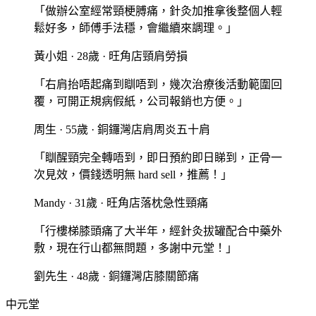
「
做辦公室經常頸梗膊痛，針灸加推拿後整個人輕
鬆好多，師傅手法穩，會繼續來調理。
」
黃小姐
·
28歲
·
旺角店
頸肩勞損
「
右肩抬唔起痛到瞓唔到，幾次治療後活動範圍回
覆，可開正規病假紙，公司報銷也方便。
」
周生
·
55歲
·
銅鑼灣店
肩周炎五十肩
「
瞓醒頸完全轉唔到，即日預約即日睇到，正骨一
次見效，價錢透明無 hard sell，推薦！
」
Mandy
·
31歲
·
旺角店
落枕急性頸痛
「
行樓梯膝頭痛了大半年，經針灸拔罐配合中藥外
敷，現在行山都無問題，多謝中元堂！
」
劉先生
·
48歲
·
銅鑼灣店
膝關節痛
中元堂