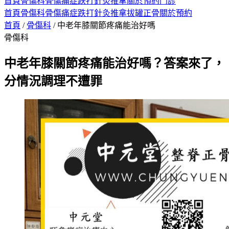
首頁
骨傷科
骨傷痛症
跌打
針灸
推拿
關於
預約門診
首頁
骨傷科
骨傷痛症
跌打
針灸
推拿
拔罐
正骨
關於
預約
首頁
/
骨傷科
/
中老年膝關節疼痛能治好嗎
骨傷科
中老年膝關節疼痛能治好嗎？答案來了，
分情況調理不遭罪