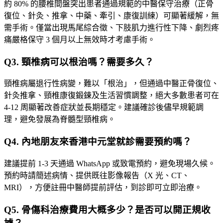
約 80% 的腰椎間盤突出患者通過規範的中醫保守治療（正骨
復位、針灸、推拿、中藥、牽引、康復訓練）可顯著緩解，無
需手術。僅當出現馬尾綜合徵、下肢肌力進行性下降、劇烈疼
痛嚴格保守 3 個月以上無效時才考慮手術。
Q
3
.
頸椎病可以根治嗎？需要多久？
頸椎病屬退行性病變，難以「根治」，但通過中醫正骨復位、
針灸推拿、頸椎康復鍛鍊及生活習慣調整，絕大多數患者可在
4-12 周顯著改善症狀並長期穩定。建議確診後儘早規範調
理，避免發展為脊髓型頸椎病。
Q
4
.
內地朋友來香港中元堂就診需要預約嗎？
建議提前 1-3 天通過 WhatsApp 或致電預約，避免現場久候。
預約時請簡述病情、提供既往影像報告（X 光、CT、
MRI），方便註冊中醫師提前評估，到診即可立即治療。
Q
5
.
骨傷科治療費用大概多少？是否可以開正規收