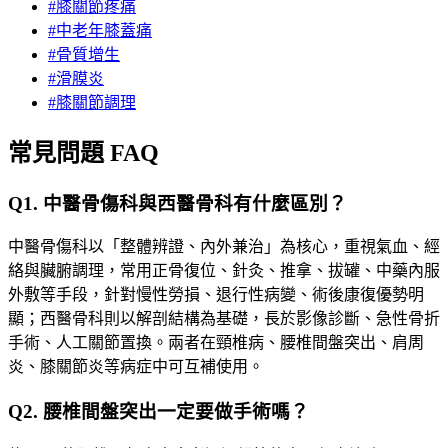
#
膝關節疼痛
#
中老年膝蓋痛
#
骨質增生
#
滑膜炎
#
膝關節調理
常見問題 FAQ
Q
1
.
中醫骨傷科與西醫骨科有什麼區別？
中醫骨傷科以「整體辨證、內外兼治」為核心，重視氣血、經
絡與臟腑調理，常用正骨復位、針灸、推拿、拔罐、中藥內服
外敷等手段，針對慢性勞損、退行性病變、術後康復優勢明
顯；西醫骨科則以解剖結構為基礎，長於影像診斷、急性骨折
手術、人工關節置換。兩者在頸椎病、腰椎間盤突出、肩周
炎、膝關節炎等病症中可互補使用。
Q
2
.
腰椎間盤突出一定要做手術嗎？