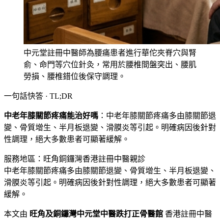
中元堂註冊中醫師為腰痛患者進行華佗夾脊穴與腎
俞、命門等穴位針灸，常用於腰椎間盤突出、腰肌
勞損、腰椎錯位後保守調理。
一句話快答 · TL;DR
中老年膝關節疼痛能治好嗎
：
中老年膝關節疼痛多由膝關節退
變、骨質增生、半月板退變、滑膜炎等引起。明確病因後針對
性調理，絕大多數患者可顯著緩解。
服務地區：旺角
銅鑼灣
香港註冊中醫親診
中老年膝關節疼痛多由膝關節退變、骨質增生、半月板退變、
滑膜炎等引起。明確病因後針對性調理，絕大多數患者可顯著
緩解。
本文由
旺角及銅鑼灣中元堂中醫跌打正骨醫館
香港註冊中醫