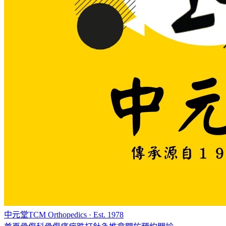
中元堂
TCM Orthopedics · Est. 1978