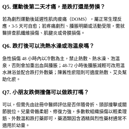
Q
5
.
運動後第二天才痛，是跌打還是勞損？
若為劇烈運動後延遲性肌肉痠痛（DOMS），屬正常生理反
應，3-5 天可自愈；若疼痛劇烈、腫脹明顯或活動受限，需就
醫排查肌纖維損傷、肌腱炎或骨膜損傷。
Q
6
.
跌打後可以洗熱水澡或泡温泉嗎？
急性損傷 48 小時內以冷敷為主，禁止熱敷、熱水澡、泡温
泉，否則會加重出血與腫脹；48-72 小時後腫脹減輕可改用温
水淋浴並配合跌打外敷藥；陳舊性瘀阻則可適度熱敷、艾灸幫
助化瘀。
Q
7
.
小朋友跌倒撞傷可以做跌打嗎？
可以，但需先由註冊中醫師評估是否伴隨骨折、頭部撞擊或關
節脱位。兒童骨骼柔韌、修復力強，多數軟組織損傷以輕柔理
筋、外敷温和跌打藥即可，藥酒類因含酒精與烈性藥材通常不
適用於幼童。