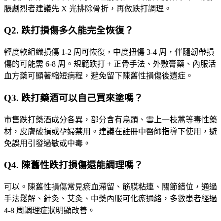
脹劇烈者建議先 X 光排除骨折，再做跌打調理。
Q
2
.
跌打損傷多久能完全恢復？
輕度軟組織損傷 1-2 周可恢復，中度扭傷 3-4 周，伴隨韌帶損
傷的可能需 6-8 周。規範跌打 + 正骨手法、外敷膏藥、內服活
血方藥可顯著縮短病程，避免留下陳舊性損傷後遺症。
Q
3
.
跌打藥酒可以自己買來塗嗎？
市售跌打藥酒成分各異，部分含有烏頭、雪上一枝蒿等毒性藥
材，皮膚破損或孕婦禁用。建議在註冊中醫師指導下使用，避
免誤用引發過敏或中毒。
Q
4
.
陳舊性跌打損傷還能調理嗎？
可以。陳舊性損傷常見瘀血滯留、筋膜粘連、關節錯位，通過
手法鬆解、針灸、艾灸、中藥內服可化瘀通絡，多數患者經過
4-8 周調理症狀明顯改善。