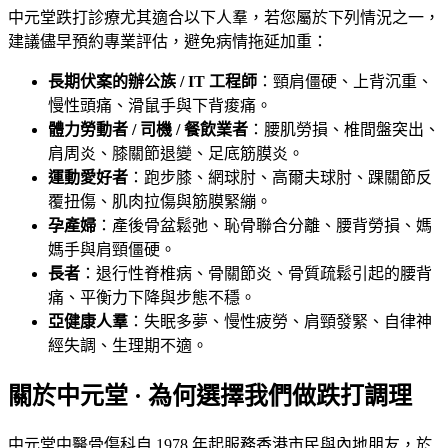
中元堂跌打診療尤其適合以下人羣，若您屬於下列情況之一，
建議儘早預約專業評估，避免病情拖延加重：
長期伏案的辦公族 / IT 工程師
：頸肩僵硬、上背沉重、
慢性頭痛、滑鼠手與下背痠痛。
體力勞動者 / 司機 / 餐飲業者
：腰肌勞損、椎間盤突出、
肩周炎、膝關節退變、足底筋膜炎。
運動愛好者
：跑步膝、網球肘、高爾夫球肘、踝關節反
覆扭傷、肌肉拉傷與筋膜緊繃。
孕產婦
：產後骨盆鬆弛、恥骨聯合分離、腰背勞損、媽
媽手與肩頸僵硬。
長者
：退行性脊椎病、骨關節炎、骨質疏鬆引起的腰背
痛、平衡力下降與步態不穩。
亞健康人羣
：失眠多夢、慢性疲勞、肩頸發緊、自律神
經失調、生理期不適。
關於中元堂 · 為何選擇我們做跌打調理
中元堂中醫骨傷科自 1978 年起服務香港市民與內地朋友，於