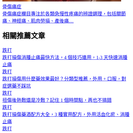
骨傷痛症
骨傷痛症欄目專注於各類急慢性疼痛的辨證調理，包括關節
痛、神經痛、肌肉勞損、產後痛
…
相關推薦文章
跌打
跌打損傷消腫止痛最快方法，4 個技巧連用，1-3 天快速消腫
止痛
跌打
跌打損傷用什麼藥效果最好？分類型推薦，外用 + 口服，對
症選藥不踩坑
跌打
扭傷後熱敷還是冷敷？記住 1 個時間點，再也不搞錯
跌打
跌打損傷藥酒配方大全，3 種實用配方，外用活血化瘀、消腫
止痛
跌打