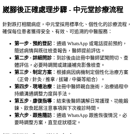
崴腳後正確處理步驟 - 中元堂診療流程
針對跌打相關病症，中元堂採用標準化、個性化的診療流程，
確保每位患者獲得安全、有效、可追溯的中醫服務：
第一步 · 預約登記
：通過 WhatsApp 或電話提前預約，
簡述病情與既往檢查報告，醫師提前評估。
第二步 · 詳細問診
：到診後由註冊中醫師望聞問切、查
體評估，必要時調閲或建議補充影像檢查。
第三步 · 制定方案
：根據病因病機制定個性化治療方案
（正骨 / 針灸 / 推拿 / 拔罐 / 中藥等組合）。
第四步 · 現場治療
：註冊中醫師親自施術，治療過程中
持續溝通調整力度與手法。
第五步 · 康復指導
：結束後醫師講解日常護理、功能鍛
鍊、飲食起居注意事項與下次複診時間。
第六步 · 跟進隨訪
：通過 WhatsApp 跟進恢復情況，必
要時調整方案，直至症狀穩定。