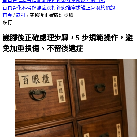
首頁
骨傷科
骨傷痛症
跌打
針灸
推拿
關於
預約門診
首頁
骨傷科
骨傷痛症
跌打
針灸
推拿
拔罐
正骨
關於
預約
首頁
/
跌打
/
崴腳後正確處理步驟
跌打
崴腳後正確處理步驟，5 步規範操作，避
免加重損傷、不留後遺症