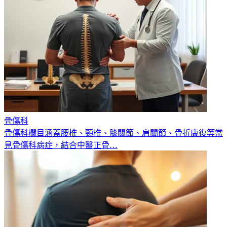
骨傷科
骨傷科欄目涵蓋腰椎、頸椎、膝關節、肩關節、骨折康復等常
見骨傷科病症，結合中醫正骨
…