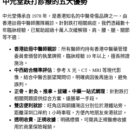
中元堂跌打診療的五大優勢
中元堂傳承自 1978 年，是香港知名的中醫骨傷品牌之一，由
香港註冊中醫師團隊親診。針對跌打相關病症，我們憑藉數十
年臨牀經驗，已幫助超過十萬人次緩解頸、肩、腰、腿、關節
等不適：
香港註冊中醫師親診
：所有醫師均持有香港中醫藥管理
委員會頒發的執業牌照，臨牀經驗 10 年以上，擅長辨證
施治。
中西結合精準評估
：參考 X 光、CT、MRI 等現代影
像，結合中醫舌脈望聞問切，明確病因後再施治，避免
誤判。
正骨 + 針灸 + 推拿 + 拔罐 + 中藥一站式調理
：針對跌打
相關問題提供綜合方案，遠勝單一手段。
雙店便利就診
：旺角店與銅鑼灣店分別位於港鐵站旁，
距離深圳口岸約 1 小時車程，方便內地朋友來港就診。
透明收費 · 正規收據
：明碼標價，可開具正規醫療收據
用於商業保險報銷。