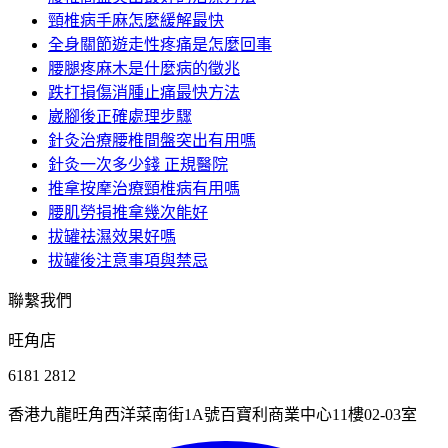
頸椎病手麻怎麼緩解最快
全身關節遊走性疼痛是怎麼回事
腰腿疼麻木是什麼病的徵兆
跌打損傷消腫止痛最快方法
崴腳後正確處理步驟
針灸治療腰椎間盤突出有用嗎
針灸一次多少錢 正規醫院
推拿按摩治療頸椎病有用嗎
腰肌勞損推拿幾次能好
拔罐祛濕效果好嗎
拔罐後注意事項與禁忌
聯繫我們
旺角店
6181 2812
香港九龍旺角西洋菜南街1A號百寶利商業中心11樓02-03室