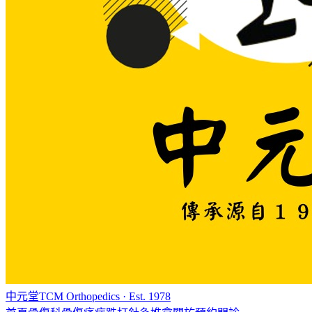
中元堂
TCM Orthopedics · Est. 1978