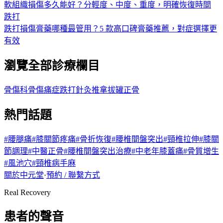
軟組織損傷多久能好？分輕度、中度、重度，明確恢復時間
跌打
跌打損傷膏藥哪種最管用？5 款高口碑膏藥推薦，對症選擇更
有效
瀏覽全部診療欄目
骨傷科
骨傷痛症
跌打
針灸
推拿
拔罐
正骨
熱門話題
#
腰腿痛
#
膝關節疼痛
#
骨折恢復
#
腰椎間盤突出
#
頸椎拉伸
#
膝關
節調理
#
中醫正骨
#
腰椎間盤突出治療
#
中老年膝蓋痛
#
骨質增生
#
風池穴
#
頸椎病手麻
關於中元堂
·
預約 / 聯繫方式
Real Recovery
患者的聲音