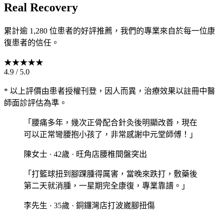
Real Recovery
累計逾 1,280 位患者的好評推薦，我們的專業來自於每一位康
復患者的信任。
★
★
★
★
★
4.9 / 5.0
* 以上評價由患者授權刊登，因人而異，治療效果以註冊中醫
師面診評估為準。
「
腰痛多年，幾次正骨配合針灸後明顯改善，現在
可以正常彎腰抱小孩了，非常感謝中元堂師傅！
」
陳女士
·
42歲
·
旺角店
腰椎間盤突出
「
打籃球扭到腳踝腫得厲害，當晚來跌打，敷藥後
第二天就消腫，一星期完全康復，專業靠譜。
」
李先生
·
35歲
·
銅鑼灣店
打波崴腳扭傷