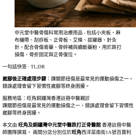
中元堂中醫骨傷科常用治療用品 - 包括小夾板、麻
布繃帶、刮痧板、正骨板、艾條、拔罐器、針灸
針，配合骨傷膏藥、骨碎補與續斷藥粉，用於跌打
損傷、骨折固定與正骨復位。
一句話快答 · TL;DR
崴腳後正確處理步驟
：
踝關節扭傷是最常見的運動損傷之一，
錯誤處理會留下習慣性崴腳等終身困擾。
服務地區：旺角
銅鑼灣
香港註冊中醫親診
踝關節扭傷是最常見的運動損傷之一，錯誤處理會留下習慣性
崴腳等終身困擾。
本文由
旺角及銅鑼灣中元堂中醫跌打正骨醫館
香港註冊中醫
師團隊撰寫， 兩間分店分別位於
旺角
西洋菜南街1A號百寶利