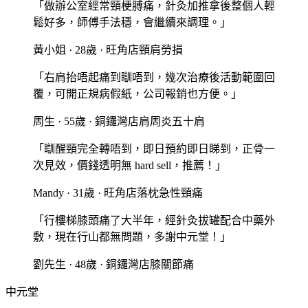
「
做辦公室經常頸梗膊痛，針灸加推拿後整個人輕
鬆好多，師傅手法穩，會繼續來調理。
」
黃小姐
·
28歲
·
旺角店
頸肩勞損
「
右肩抬唔起痛到瞓唔到，幾次治療後活動範圍回
覆，可開正規病假紙，公司報銷也方便。
」
周生
·
55歲
·
銅鑼灣店
肩周炎五十肩
「
瞓醒頸完全轉唔到，即日預約即日睇到，正骨一
次見效，價錢透明無 hard sell，推薦！
」
Mandy
·
31歲
·
旺角店
落枕急性頸痛
「
行樓梯膝頭痛了大半年，經針灸拔罐配合中藥外
敷，現在行山都無問題，多謝中元堂！
」
劉先生
·
48歲
·
銅鑼灣店
膝關節痛
中元堂