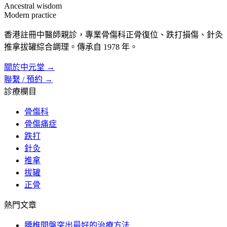
Ancestral wisdom
Modern practice
香港註冊中醫師親診，專業骨傷科正骨復位、跌打損傷、針灸
推拿拔罐綜合調理。傳承自 1978 年。
關於中元堂 →
聯繫 / 預約 →
診療欄目
骨傷科
骨傷痛症
跌打
針灸
推拿
拔罐
正骨
熱門文章
腰椎間盤突出最好的治療方法