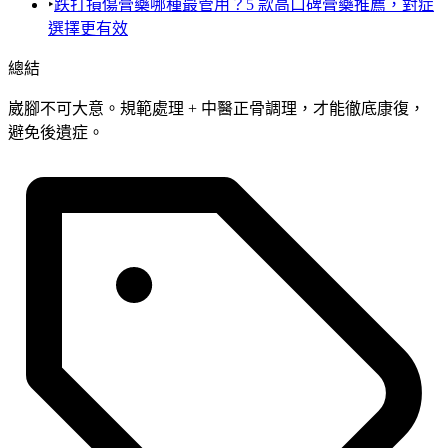
‣
跌打損傷膏藥哪種最管用？5 款高口碑膏藥推薦，對症
選擇更有效
總結
崴腳不可大意。規範處理 + 中醫正骨調理，才能徹底康復，
避免後遺症。