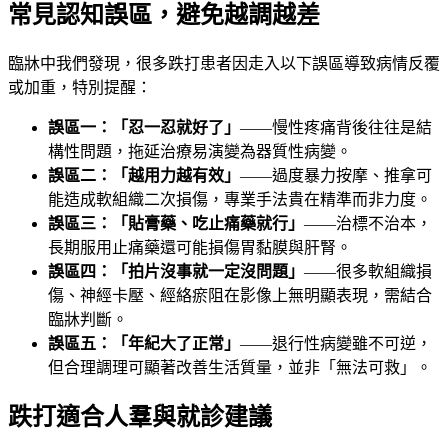
常見認知誤區，避免越調越差
臨牀中我們發現，很多跌打患者因走入以下誤區導致病情反覆
或加重，特別提醒：
誤區一：「忍一忍就好了」
——慢性疼痛背後往往是結
構性問題，拖延治療易演變為器質性病變。
誤區二：「越用力越有效」
——過度暴力按摩、推拿可
能造成軟組織二次損傷，專業手法貴在精準而非力度。
誤區三：「貼膏藥、吃止痛藥就行」
——治標不治本，
長期服用止痛藥還可能損傷胃黏膜與肝腎。
誤區四：「拍片沒事就一定沒問題」
——很多軟組織損
傷、神經卡壓、經絡瘀阻在影像上無明顯表現，需結合
臨牀判斷。
誤區五：「年紀大了正常」
——退行性病變雖不可逆，
但合理調理可顯著改善生活質量，並非「無法可救」。
跌打適合人羣與就診建議