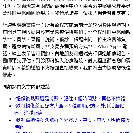
旺角、銅鑼灣設有兩間痛症治療中心，由香港中醫藥管理委員
會註冊中醫師團隊親診。我們承諾每一位來診患者皆能享有：
**透明明碼實價**：所有療程於施治前清楚説明費用與週期，
可開具正規收據用於商業醫療保險報銷；**全程註冊中醫師親
診**：問診、查體、施術、覆診一條龍由同一位主治醫師負
責，避免病情斷層；**支援多種預約方式**：WhatsApp、電
話、線上表單皆可預約，內地朋友可遠端先行傳送影像報告，
醫師預先評估，到診即可進入治療階段，最大程度節省您的寶
貴時間。歡迎透過下方按鈕直接聯繫，我們將盡力協助您恢復
健康。
同類熱門文章內部連結
‣
扭傷後熱敷還是冷敷？記住 1 個時間點，再也不搞錯
‣
跌打損傷藥酒配方大全，3 種實用配方，外用活血化
瘀、消腫止痛
‣
軟組織損傷多久能好？分輕度、中度、重度，明確恢復
時間