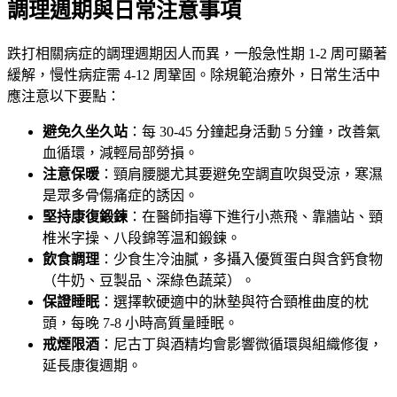
調理週期與日常注意事項
跌打相關病症的調理週期因人而異，一般急性期 1-2 周可顯著
緩解，慢性病症需 4-12 周鞏固。除規範治療外，日常生活中
應注意以下要點：
避免久坐久站
：每 30-45 分鐘起身活動 5 分鐘，改善氣
血循環，減輕局部勞損。
注意保暖
：頸肩腰腿尤其要避免空調直吹與受涼，寒濕
是眾多骨傷痛症的誘因。
堅持康復鍛鍊
：在醫師指導下進行小燕飛、靠牆站、頸
椎米字操、八段錦等温和鍛鍊。
飲食調理
：少食生冷油膩，多攝入優質蛋白與含鈣食物
（牛奶、豆製品、深綠色蔬菜）。
保證睡眠
：選擇軟硬適中的牀墊與符合頸椎曲度的枕
頭，每晚 7-8 小時高質量睡眠。
戒煙限酒
：尼古丁與酒精均會影響微循環與組織修復，
延長康復週期。