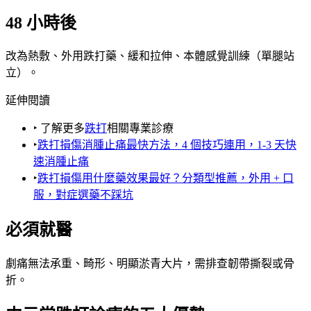
48 小時後
改為熱敷、外用跌打藥、緩和拉伸、本體感覺訓練（單腿站
立）。
延伸閱讀
‣ 了解更多
跌打
相關專業診療
‣
跌打損傷消腫止痛最快方法，4 個技巧連用，1-3 天快
速消腫止痛
‣
跌打損傷用什麼藥效果最好？分類型推薦，外用 + 口
服，對症選藥不踩坑
必須就醫
劇痛無法承重、畸形、明顯淤青大片，需排查韌帶撕裂或骨
折。