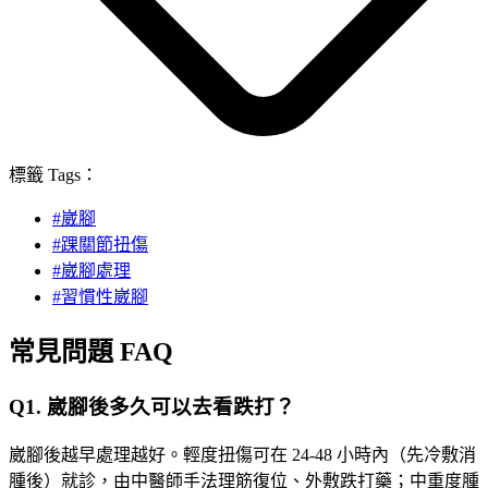
標籤 Tags：
#
崴腳
#
踝關節扭傷
#
崴腳處理
#
習慣性崴腳
常見問題 FAQ
Q
1
.
崴腳後多久可以去看跌打？
崴腳後越早處理越好。輕度扭傷可在 24-48 小時內（先冷敷消
腫後）就診，由中醫師手法理筋復位、外敷跌打藥；中重度腫