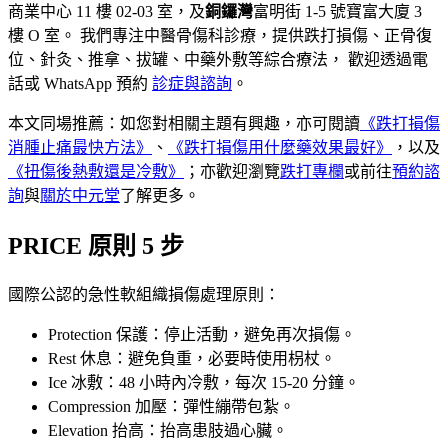
商業中心 11 樓 02-03 室，及
銅鑼灣
富明街 1-5 號寶富大廈 3
樓 O 室。 我們專注中醫骨傷科診療，提供跌打損傷、正骨復
位、針灸、推拿、拔罐、中藥外敷等綜合療法， 歡迎透過電
話或 WhatsApp 預約
診症與諮詢
。
本文同場推薦：
如您對相關主題有興趣，亦可閱讀
《
跌打損傷
消腫止痛最快方法
》
、
《
跌打損傷用什麼藥效果最好
》
，以及
《
扭傷後熱敷還是冷敷
》
；亦歡迎瀏覽
跌打
專欄
或前往
預約諮
詢
與
關於中元堂
了解更多。
PRICE 原則 5 步
國際公認的急性軟組織損傷處理原則：
Protection 保護：停止活動，避免再次損傷。
Rest 休息：避免負重，必要時使用枴杖。
Ice 冰敷：48 小時內冷敷，每次 15-20 分鐘。
Compression 加壓：彈性繃帶包紮。
Elevation 抬高：抬高患肢過心臟。